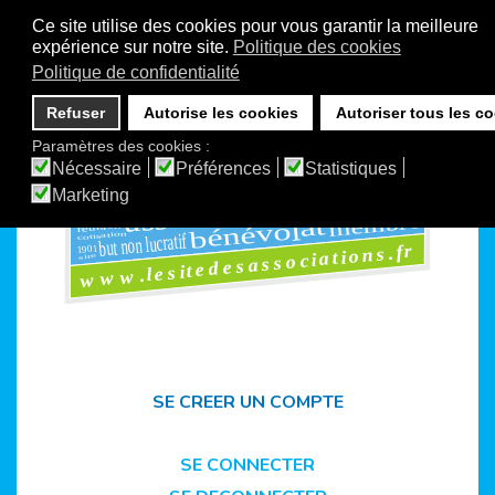
Ce site utilise des cookies pour vous garantir la meilleure
expérience sur notre site.
Politique des cookies
Politique de confidentialité
Refuser
Autorise les cookies
Autoriser tous les c
Paramètres des cookies :
ms
ensemble
Nécessaire
Préférences
Statistiques
foru
vie associative
loi1901
Marketing
organisation
adhérents
associations
club
1901
rencontres
assemblée
personne
maisons
membre
l
at
bénévo
réunion
but non lucratif
cotisation
www.lesitedesassociations.fr
1901
site
SE CREER UN COMPTE
SE CONNECTER