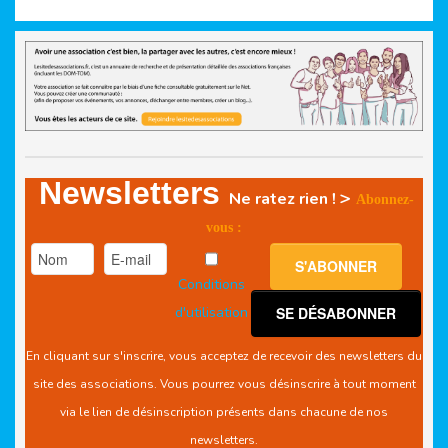
Newsletters
>
Ne ratez rien !
Abonnez-
vous :
Conditions
d'utilisation
En cliquant sur s'inscrire, vous acceptez de recevoir des newsletters du
site des associations. Vous pourrez vous désinscrire à tout moment
via le lien de désinscription présents dans chacune de nos
newsletters.