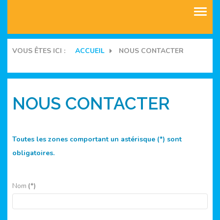
ASSOCIATIONS
VOUS ÊTES ICI :
ACCUEIL
NOUS CONTACTER
COMMUNAUTES
BLOGS
NOUS CONTACTER
MANIFESTATIONS
Toutes les zones comportant un astérisque (*) sont
FORUMS
obligatoires.
Nom
(*)